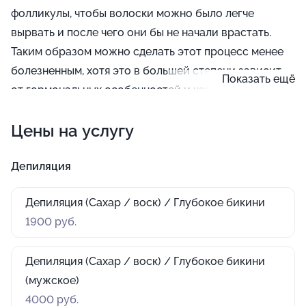
фолликулы, чтобы волоски можно было легче
вырвать и после чего они бы не начали врастать.
Таким образом можно сделать этот процесс менее
болезненным, хотя это в большей степени зависит
Показать ещё
от гормональных особенностей и частоты
выполнения процедур депиляции в зоне бикини. Её
Цены на услугу
классический вид проводится с внутренней стороны
ног, справа и слева и над линией купальника.
Депиляция
Депиляция (Сахар / воск) / Глубокое бикини
1900 руб.
Депиляция (Сахар / воск) / Глубокое бикини
(мужское)
4000 руб.